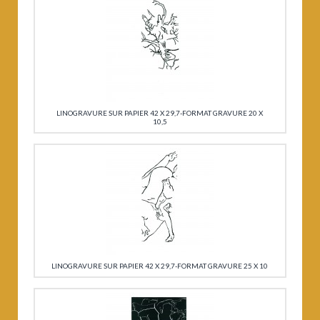
LINOGRAVURE SUR PAPIER 42 X 29,7-FORMAT GRAVURE 20 X
10,5
LINOGRAVURE SUR PAPIER 42 X 29,7-FORMAT GRAVURE 25 X 10