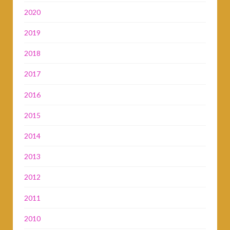
2020
2019
2018
2017
2016
2015
2014
2013
2012
2011
2010