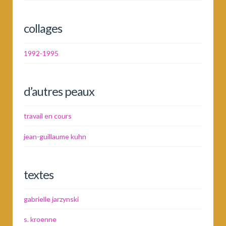
collages
1992-1995
d’autres peaux
travail en cours
jean-guillaume kuhn
textes
gabrielle jarzynski
s. kroenne