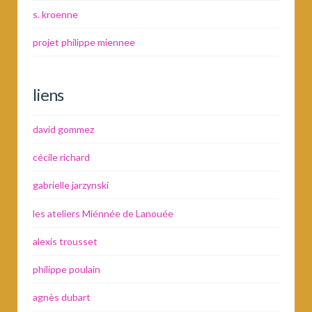
s. kroenne
projet philippe miennee
liens
david gommez
cécile richard
gabrielle jarzynski
les ateliers Miénnée de Lanouée
alexis trousset
philippe poulain
agnès dubart